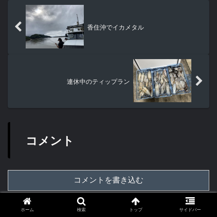
香住沖でイカメタル
連休中のティップラン
コメント
コメントを書き込む
ホーム
NEO374
ホーム
検索
トップ
サイドバー