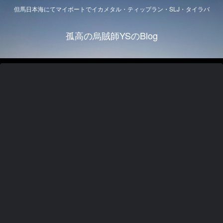
但馬日本海にてマイボートでイカメタル・ティップラン・SLJ・タイラバ
孤高の烏賊師YSのBlog