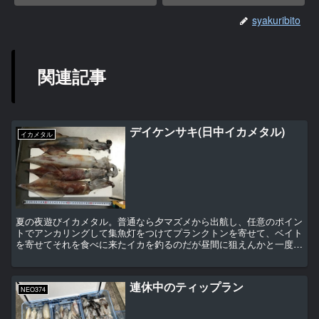
syakuribito
関連記事
デイケンサキ(日中イカメタル)
イカメタル
夏の夜遊びイカメタル。普通なら夕マズメから出航し、任意のポイン
トでアンカリングして集魚灯をつけてプランクトンを寄せて、ベイト
を寄せてそれを食べに来たイカを釣るのだが昼間に狙えんかと一度や
ってみました
連休中のティップラン
NEO374