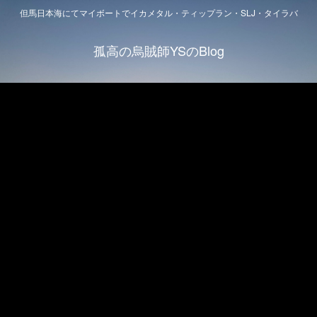
但馬日本海にてマイボートでイカメタル・ティップラン・SLJ・タイラバ
孤高の烏賊師YSのBlog