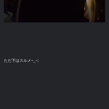
ただ下はスルメ~_~;