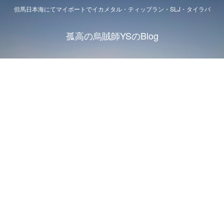
但馬日本海にてマイボートでイカメタル・ティップラン・SLJ・タイラバ
孤高の烏賊師YSのBlog