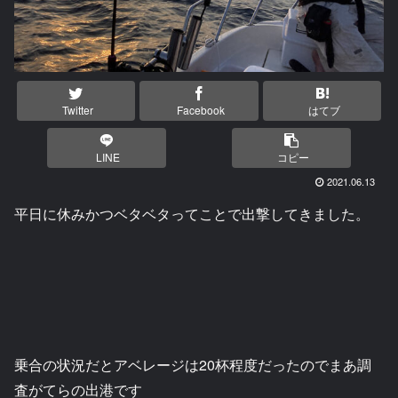
Twitter
Facebook
はてブ
LINE
コピー
2021.06.13
平日に休みかつベタベタってことで出撃してきました。
乗合の状況だとアベレージは20杯程度だったのでまあ調
査がてらの出港です