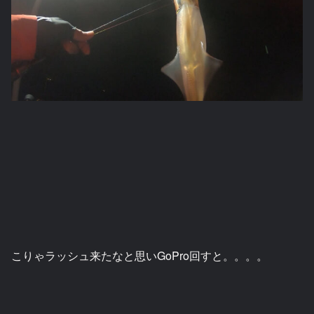
こりゃラッシュ来たなと思いGoPro回すと。。。。