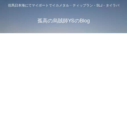
但馬日本海にてマイボートでイカメタル・ティップラン・SLJ・タイラバ
孤高の烏賊師YSのBlog