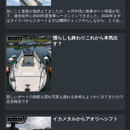
長いこと更新が途絶えてましたが、４月中頃に無事ボート帰還が完
了。連休前半に2024年度無事シーズンインできました。2024年まず
はタイラバからスタートまずは機関チェックやらしながら、とりあえ
ず旬のタイラバからスタート初戦やし、まあ多少お土産...
慣らしも終わりこれから本気出
イカメタル
す？
新しいボートの操船も慣れ写真も撮れる余裕もようやく出てきたので
近況報告です
イカメタルからアオリへシフト
イカメタル