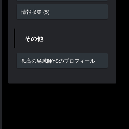
情報収集 (5)
その他
孤高の烏賊師YSのプロフィール