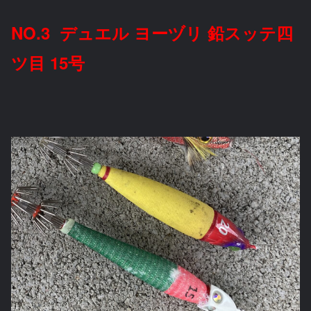
NO.3 デュエル ヨーヅリ 鉛スッテ四
ツ目 15号