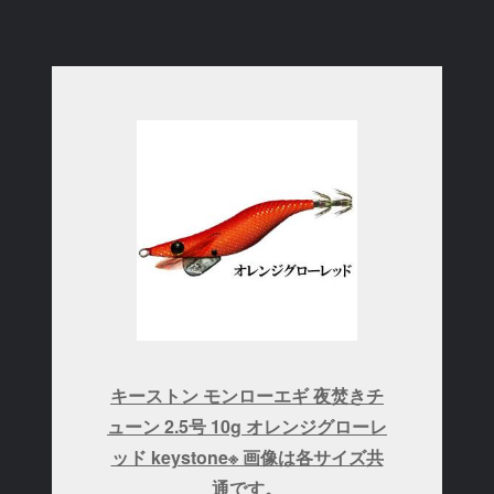
キーストン モンローエギ 夜焚きチ
ューン 2.5号 10g オレンジグローレ
ッド keystone※ 画像は各サイズ共
通です。