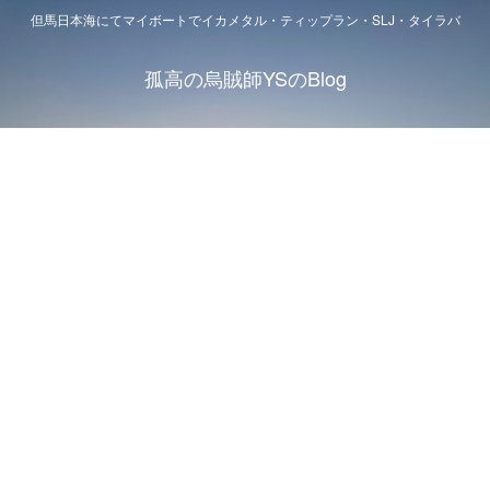
但馬日本海にてマイボートでイカメタル・ティップラン・SLJ・タイラバ
孤高の烏賊師YSのBlog