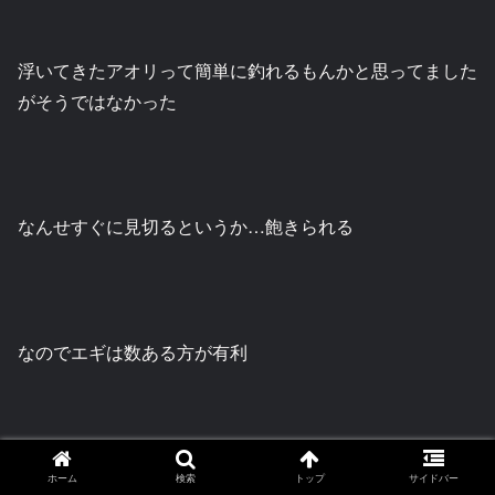
浮いてきたアオリって簡単に釣れるもんかと思ってました
がそうではなかった
なんせすぐに見切るというか…飽きられる
なのでエギは数ある方が有利
アクションもパターン見つけるまではいろいろ試したほう
ホーム
検索
トップ
サイドバー