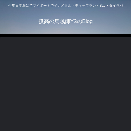
但馬日本海にてマイボートでイカメタル・ティップラン・SLJ・タイラバ
孤高の烏賊師YSのBlog