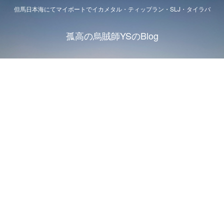
但馬日本海にてマイボートでイカメタル・ティップラン・SLJ・タイラバ
孤高の烏賊師YSのBlog