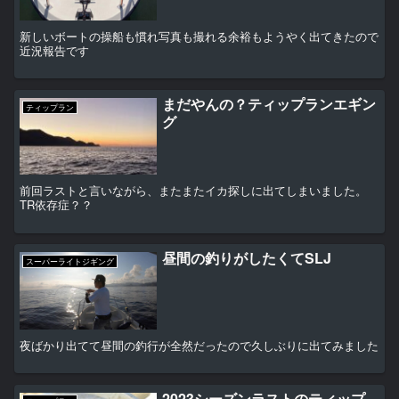
新しいボートの操船も慣れ写真も撮れる余裕もようやく出てきたので
近況報告です
まだやんの？ティップランエギン
ティップラン
グ
前回ラストと言いながら、またまたイカ探しに出てしまいました。
TR依存症？？
昼間の釣りがしたくてSLJ
スーパーライトジギング
夜ばかり出てて昼間の釣行が全然だったので久しぶりに出てみました
2023シーズンラストのティップ