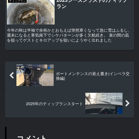
ティップラン
ラン
今年の秋は半袖で余裕かとおもえば突然寒くなって急に雪はふるし、
週末になると寒気南下でシケパターンが多く欠航続き。 束の間の凪
を狙ってゲストとキロアップを狙いにようやく出れました
ボートメンテンスの覚え書き(インペラ交
換編)
2025年のティップランスタート
コメント