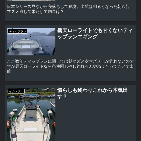
日本シリーズ見ながら寝落ちして寝坊。出航は明るくなった朝7時。
マズメ逃して果たして釣果は？
曇天ローライトでも甘くないティ
ティップラン
ップランエギング
ここ数年ティップランに関しては朝マズメ夕マズメしか釣れないので
すが曇天ローライトなら条件同じやし釣れるんやねえ？ってことで出
航
慣らしも終わりこれから本気出
イカメタル
す？