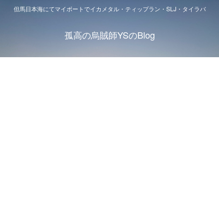
但馬日本海にてマイボートでイカメタル・ティップラン・SLJ・タイラバ
孤高の烏賊師YSのBlog