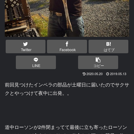
Twitter
Facebook
はてブ
LINE
コピー
2020.05.20
2019.05.13
前回見つけたインペラの部品が土曜日に届いたのでサクサ
クとやっつけて夜中に出発。。
道中ローソンが2件閉まってて最後に立ち寄ったローソン