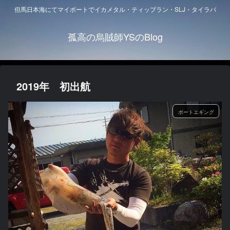
但馬日本海にてマイボートでイカメタル・ティップラン・SLJ・タイラバ
孤高の烏賊師YSのBlog
2019年 初出航
ボートエギング