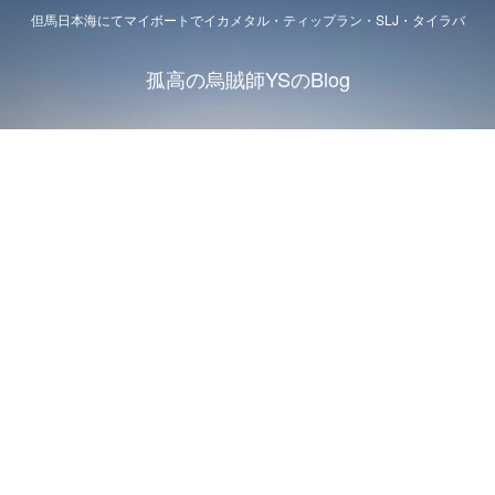
但馬日本海にてマイボートでイカメタル・ティップラン・SLJ・タイラバ
孤高の烏賊師YSのBlog